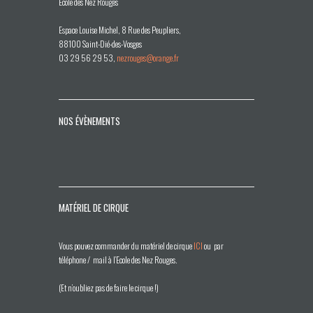
École des Nez Rouges
Espace Louise Michel, 8 Rue des Peupliers,
88100 Saint-Dié-des-Vosges
03 29 56 29 53,
nezrouges@orange.fr
NOS ÉVÈNEMENTS
MATÉRIEL DE CIRQUE
Vous pouvez commander du matériel de cirque
ICI
ou par
téléphone / mail à l’Ecole des Nez Rouges.
(Et n’oubliez pas de faire le cirque !)