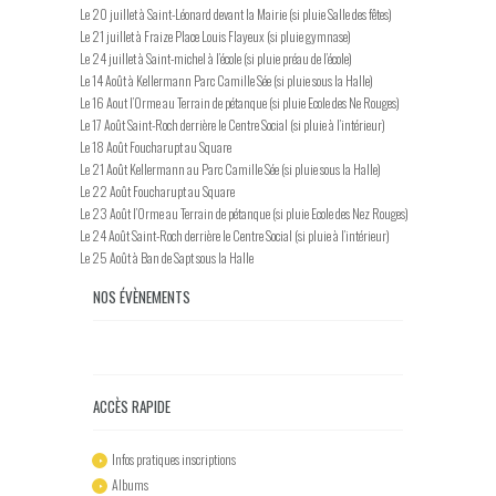
Le 20 juillet à Saint-Léonard devant la Mairie (si pluie Salle des fêtes)
Le 21 juillet à Fraize Place Louis Flayeux (si pluie gymnase)
Le 24 juillet à Saint-michel à l’école (si pluie préau de l’école)
Le 14 Août à Kellermann Parc Camille Sée (si pluie sous la Halle)
Le 16 Aout l’Orme au Terrain de pétanque (si pluie Ecole des Ne Rouges)
Le 17 Août Saint-Roch derrière le Centre Social (si pluie à l’intérieur)
Le 18 Août Foucharupt au Square
Le 21 Août Kellermann au Parc Camille Sée (si pluie sous la Halle)
Le 22 Août Foucharupt au Square
Le 23 Août l’Orme au Terrain de pétanque (si pluie Ecole des Nez Rouges)
Le 24 Août Saint-Roch derrière le Centre Social (si pluie à l’intérieur)
Le 25 Août à Ban de Sapt sous la Halle
NOS ÉVÈNEMENTS
ACCÈS RAPIDE
Infos pratiques inscriptions
Albums