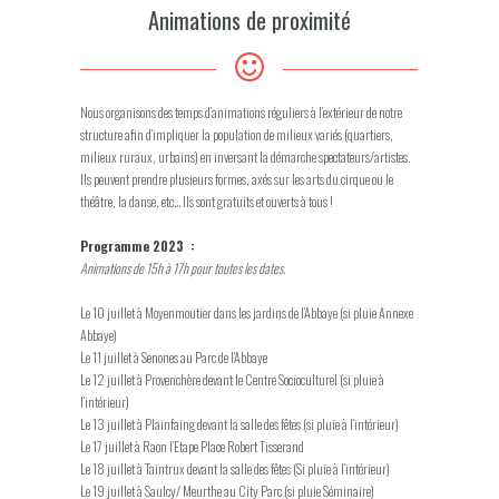
Animations de proximité
Nous organisons des temps d’animations réguliers à l’extérieur de notre
structure afin d’impliquer la population de milieux variés (quartiers,
milieux ruraux, urbains) en inversant la démarche spectateurs/artistes.
Ils peuvent prendre plusieurs formes, axés sur les arts du cirque ou le
théâtre, la danse, etc… Ils sont gratuits et ouverts à tous !
Programme 2023 :
Animations de 15h à 17h pour toutes les dates.
Le 10 juillet à Moyenmoutier dans les jardins de l’Abbaye (si pluie Annexe
Abbaye)
Le 11 juillet à Senones au Parc de l’Abbaye
Le 12 juillet à Provenchère devant le Centre Socioculturel (si pluie à
l’intérieur)
Le 13 juillet à Plainfaing devant la salle des fêtes (si pluie à l’intérieur)
Le 17 juillet à Raon l’Etape Place Robert Tisserand
Le 18 juillet à Taintrux devant la salle des fêtes (Si pluie à l’intérieur)
Le 19 juillet à Saulcy/ Meurthe au City Parc (si pluie Séminaire)