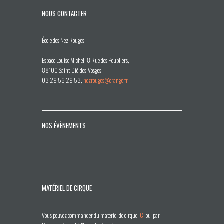
NOUS CONTACTER
École des Nez Rouges
Espace Louise Michel, 8 Rue des Peupliers,
88100 Saint-Dié-des-Vosges
03 29 56 29 53,
nezrouges@orange.fr
NOS ÉVÈNEMENTS
MATÉRIEL DE CIRQUE
Vous pouvez commander du matériel de cirque
ICI
ou par