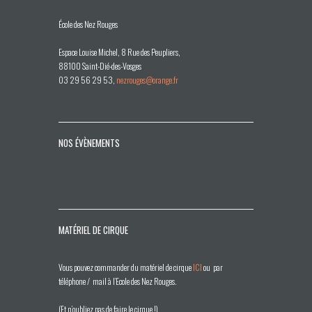
École des Nez Rouges
Espace Louise Michel, 8 Rue des Peupliers,
88100 Saint-Dié-des-Vosges
03 29 56 29 53,
nezrouges@orange.fr
NOS ÉVÈNEMENTS
MATÉRIEL DE CIRQUE
Vous pouvez commander du matériel de cirque
ICI
ou par
téléphone / mail à l’Ecole des Nez Rouges.
(Et n’oubliez pas de faire le cirque !)