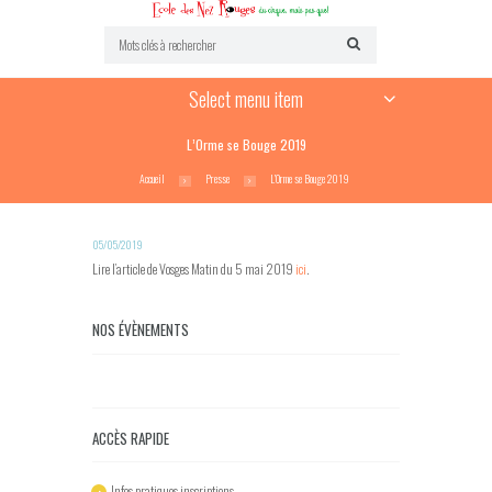
Select menu item
L’Orme se Bouge 2019
Accueil
Presse
L’Orme se Bouge 2019
05/05/2019
Lire l’article de Vosges Matin du 5 mai 2019
ici
.
NOS ÉVÈNEMENTS
ACCÈS RAPIDE
Infos pratiques inscriptions