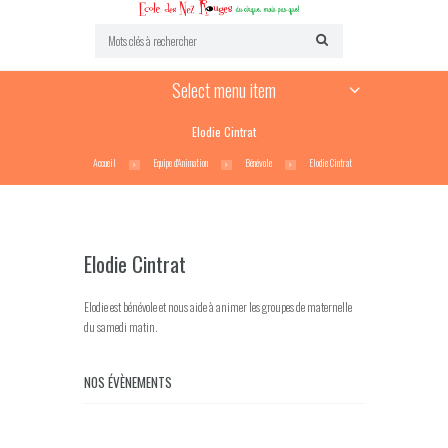
Select menu item
Elodie Cintrat
Accueil
Equipe d'Animation
Bénévole
Elodie Cintrat
Elodie Cintrat
Elodie est bénévole et nous aide à animer les groupes de maternelle
du samedi matin.
NOS ÉVÈNEMENTS