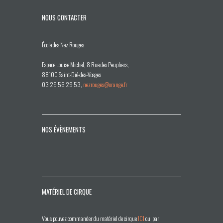
NOUS CONTACTER
École des Nez Rouges
Espace Louise Michel, 8 Rue des Peupliers,
88100 Saint-Dié-des-Vosges
03 29 56 29 53,
nezrouges@orange.fr
NOS ÉVÈNEMENTS
MATÉRIEL DE CIRQUE
Vous pouvez commander du matériel de cirque
ICI
ou par