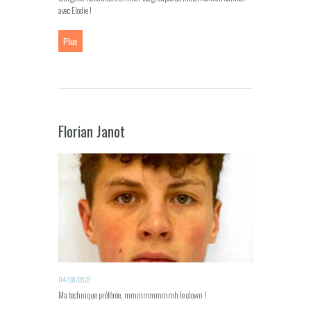
avec Elodie !
Plus
Florian Janot
04/08/2023
Ma technique préférée, mmmmmmmmh le clown !