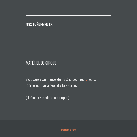
NOS ÉVÈNEMENTS
MATÉRIEL DE CIRQUE
Vous pouvez commander du matériel de cirque
ICI
ou par
téléphone / mail à l’Ecole des Nez Rouges.
(Et n’oubliez pas de faire le cirque !)
Mentions légales