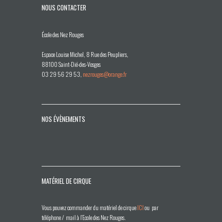
NOUS CONTACTER
École des Nez Rouges
Espace Louise Michel, 8 Rue des Peupliers,
88100 Saint-Dié-des-Vosges
03 29 56 29 53,
nezrouges@orange.fr
NOS ÉVÈNEMENTS
MATÉRIEL DE CIRQUE
Vous pouvez commander du matériel de cirque
ICI
ou par
téléphone / mail à l’Ecole des Nez Rouges.