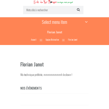
Select menu item
Florian Janot
Accueil
Equipe d'Animation
Florian Janot
Florian Janot
Ma technique préférée, mmmmmmmmh le clown !
NOS ÉVÈNEMENTS