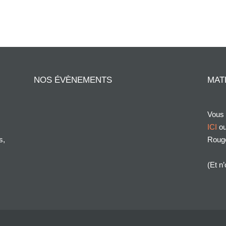
NOS ÉVÈNEMENTS
MAT
Vous 
ICI
ou
s,
Roug
(Et n’