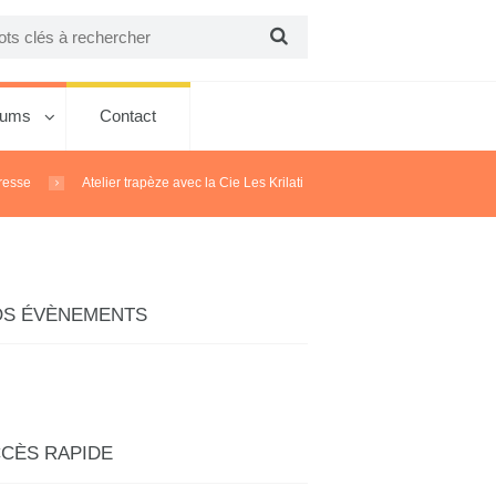
bums
Contact
resse
Atelier trapèze avec la Cie Les Krilati
OS ÉVÈNEMENTS
CÈS RAPIDE