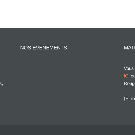
NOS ÉVÈNEMENTS
MAT
Vous 
ICI
ou
s,
Roug
(Et n’