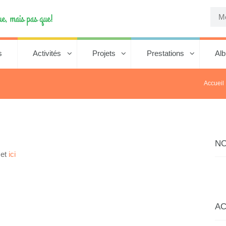
s
Activités
Projets
Prestations
Al
Accueil
N
et
ici
AC