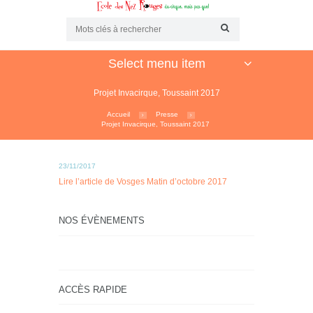
Select menu item
Projet Invacirque, Toussaint 2017
Accueil
Presse
Projet Invacirque, Toussaint 2017
23/11/2017
Lire l’article de Vosges Matin d’octobre 2017
NOS ÉVÈNEMENTS
ACCÈS RAPIDE