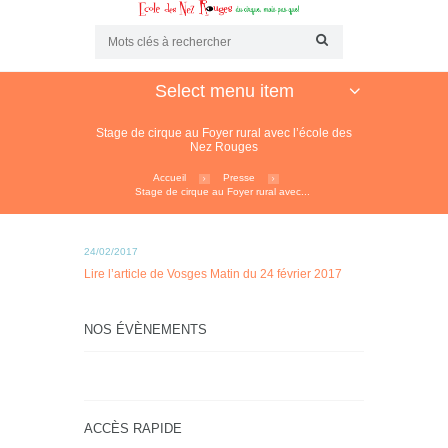
Select menu item
Stage de cirque au Foyer rural avec l’école des
Nez Rouges
Accueil
Presse
Stage de cirque au Foyer rural avec...
24/02/2017
Lire l’article de Vosges Matin du 24 février 2017
NOS ÉVÈNEMENTS
ACCÈS RAPIDE